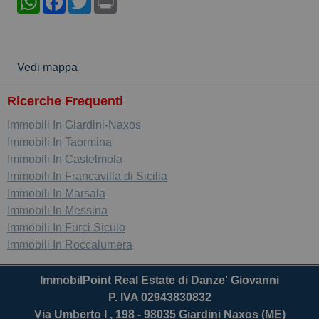
Vedi mappa
Ricerche Frequenti
Immobili In Giardini-Naxos
Immobili In Taormina
Immobili In Castelmola
Immobili In Francavilla di Sicilia
Immobili In Marsala
Immobili In Messina
Immobili In Furci Siculo
Immobili In Roccalumera
ImmobilPoint Real Estate di Danze' Giovanni
P. IVA 02943830832
Via Umberto I , 198 - 98035 Giardini Naxos (ME)