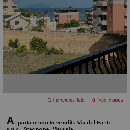
Ingrandisci foto
Vedi mappa
A
ppartamento In vendita Via del Fante
s.n.c., Stagnone, Marsala